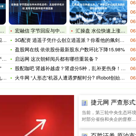
06
06
06
宏融信 字节回应与中兴手机合作：无自研手机计划 发布手机助手
汇操盘 水位快速上涨，广州珠江中心城区及西航道红色预警发布
06
悲
3G配资 逍遥子凭什么创立逍遥派？你看他的佩剑，再看看他师父
06
盈股网在线 依依股份最新股东户数环比下降15.98%
06
项
启远网 这次朝鲜阅兵都有哪些重装备？
06
”
股配咖吧 肾越补越虚？肾虚分5种，乱补更伤身！请查收“对症调
06
役
火牛网 “人形态”机器人遭遇梦醒时分? iRobot创始人预
06
捷元网 严查形式主义
1
当前，第三轮中央生态环
对部分省份和央企的督察...
百胜证券 原油市场遭遇&