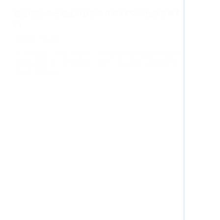
门
查查配
10-02
天津日报讯（记者 马晓冬）作为2025海河国际消费季期间
的重点活动之一建宝优配，昨日，第三届王口炒货节暨静
海区东西部协作
捷元网 严查形式主义、“一刀切” 中央生态环境保护督
察切实为基层减负
沈阳股票配资
09-24
当前，第三轮中央生态环境保护督察正在推进中，目前已
完成三批对部分省份和央企的督察。在这个过程中，坚决
整治形式主义捷元网，
百胜证券 原油市场遭遇&quot;黑色一周&quot;，美油可
能下探至55美元？！
沈阳股票配资
09-27
（原标题：原油市场遭遇黑色一周百胜证券，美油可能下
探至55美元？！） 汇通财经APP讯——本周国际原油市场
遭遇2021年