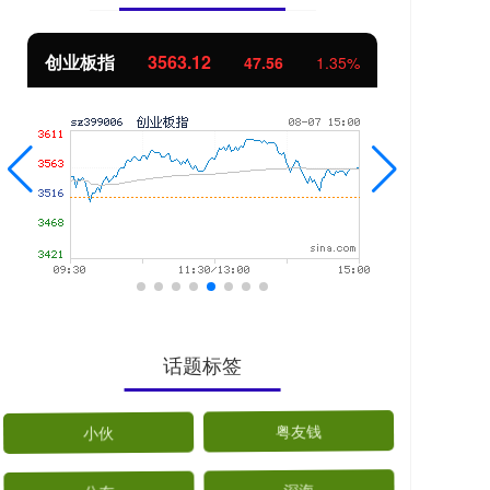
基金指数
7242.10
国
12.30
0.17%
话题标签
小伙
粤友钱