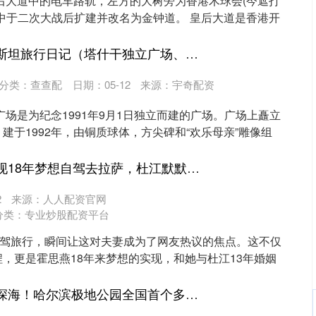
皇后大道中的电车路轨，左方的大树旁为香港木球会(今遮打
中于二次大战后扩建并改名为金钟道。 皇后大道是香港开
策略聚宝 乌兹别克斯坦旅行日记（塔什干独立广场、圣母升天大教堂）_烈士_白色_自由
分类：
查查配
日期：05-12
来源：宇奇配资
广场是为纪念1991年9月1日独立而建的广场。广场上矗立
建于1992年，由铜质球体，方尖碑和“欢乐母亲”雕像组
达宝优配 霍思燕实现18年梦想自驾去拉萨，杜江默默陪伴，夫妻情深感动全网_爱情_挑战_穿越
2
来源：人人配资官网
分类：
专业炒股配资平台
自驾旅行，瞬间让这对夫妻成为了网友热议的焦点。这不仅
，更是霍思燕18年来梦想的实现，和她与杜江13年婚姻
贝贝查 看水母、探深海！哈尔滨极地公园全国首个多维感官沉浸式全景深海隧道启幕_游客_冰城_海底