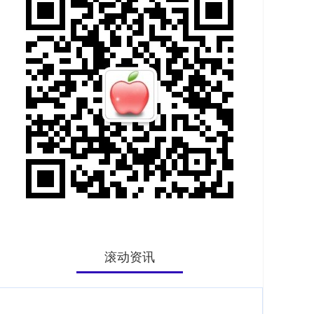
滚动资讯
建宝优配 第三届王口炒货节开幕&#32;特色炒货飘香津