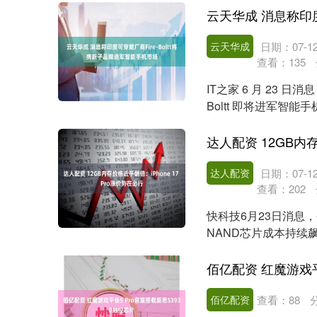
云天华成
日期：07-1
查看：
135
IT之家 6 月 23 日消
Boltt 即将进军智能
达人配资
日期：07-1
查看：
202
快科技6月23日消息
NAND芯片成本持续
体哪些产品会....
佰亿配资
查看：
88