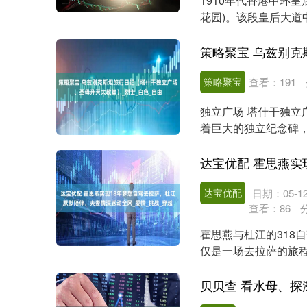
1910年代香港中环
花园)。该段皇后大道
埠后第一条主干....
策略聚宝
查看：
191
独立广场 塔什干独立
着巨大的独立纪念碑，
成。红色的....
达宝优配
日期：05-1
查看：
86
霍思燕与杜江的318
仅是一场去拉萨的旅程
生活的真实写照。....