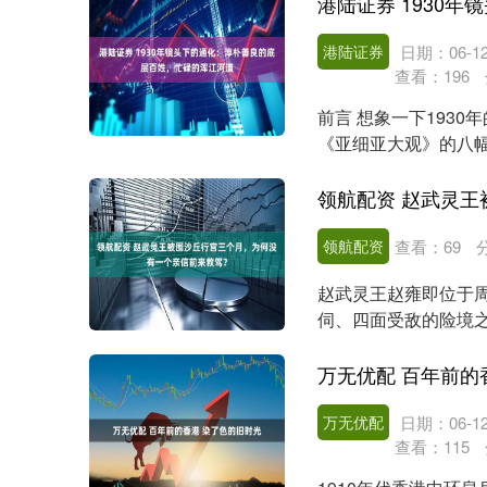
港陆证券
日期：06-1
查看：
196
前言 想象一下193
《亚细亚大观》的八
象，让我们得以一窥民..
领航配资
查看：
69
赵武灵王赵雍即位于周
伺、四面受敌的险境
国如猛虎下山，国力...
万无优配 百年前的
万无优配
日期：06-1
查看：
115