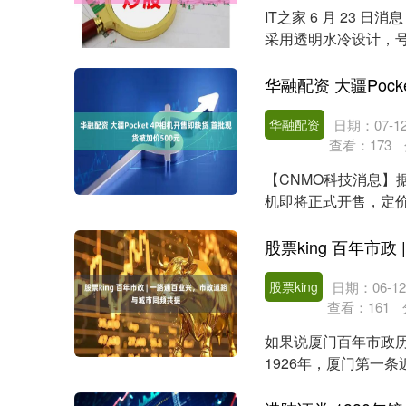
IT之家 6 月 23 日消
采用透明水冷设计，号称
北证50
1134.24
13
0.93%
11.37
1.0
华融配资
日期：07-1
查看：
173
【CNMO科技消息】据“
机即将正式开售，定价3
股票king
日期：06-12
查看：
161
如果说厦门百年市政
1926年，厦门第一
自此商贾云集、市井...