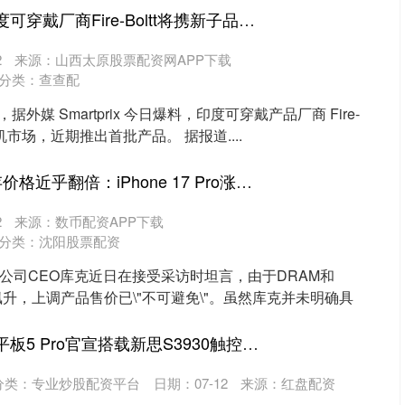
云天华成 消息称印度可穿戴厂商Fire-Boltt将携新子品牌进军智能手机市场
2
来源：山西太原股票配资网APP下载
分类：
查查配
息，据外媒 Smartprix 今日爆料，印度可穿戴产品厂商 Fire-
手机市场，近期推出首批产品。 据报道....
达人配资 12GB内存价格近乎翻倍：iPhone 17 Pro涨价势在必行
2
来源：数币配资APP下载
分类：
沈阳股票配资
，公司CEO库克近日在接受采访时坦言，由于DRAM和
飙升，上调产品售价已\"不可避免\"。虽然库克并未明确具
佰亿配资 红魔游戏平板5 Pro官宣搭载新思S3930触控芯片
分类：
专业炒股配资平台
日期：07-12
来源：红盘配资