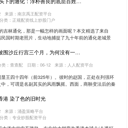
港陆证券 1930年镜头下的通化：淳朴善良的底层百姓，忙碌的浑江河道
2
来源：南京禹王配资平台
分类：
正规配资线上炒股门户
0年的吉林通化，那是一幅怎样的画面呢？本文精选了来自
幅民国时期老照片，生动地捕捉了九十年前的通化老城景
..
领航配资 赵武灵王被围沙丘行宫三个月，为何没有一个亲信前来救驾？
分类：
查查配
日期：06-12
来源：人人配资平台
显王四十四年（前325年）。彼时的赵国，正处在列强环
之中，可谓是名副其实的风雨飘摇。西面，商鞅变法后的秦
.
香港 染了色的旧时光
2
来源：涌盈策略平台
分类：
专业炒股配资平台