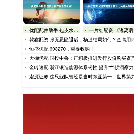
优配配件助手 包皮水肿严重会怎么样？
一片红配资 《逃离后室》第十七关通关攻略分享
乾鑫配资 张无忌隐退后，杨逍结局如何？金庸用四个字透露一个
恒盛优配 603270，重要收购！
大御优配 国投中鲁：正积极推进发行股份购买资产并募资事
金岭速配 浙江锻造能源体系韧性 提升“气候洞察力
宏源证券 这只舰队曾经是当时东亚第一、世界第九，却于一场战