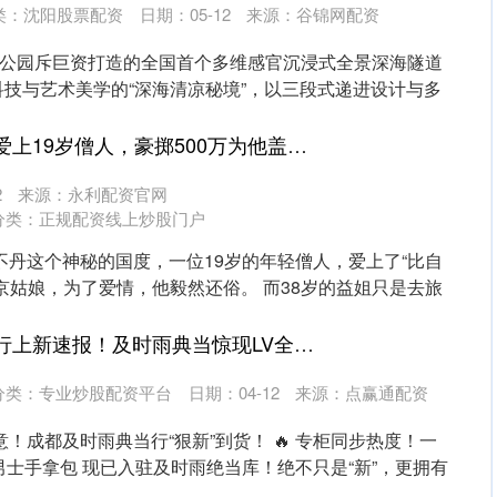
类：
沈阳股票配资
日期：05-12
来源：谷锦网配资
地公园斥巨资打造的全国首个多维感官沉浸式全景深海隧道
技与艺术美学的“深海清凉秘境”，以三段式递进设计与多
盈胜优配 北京大姐爱上19岁僧人，豪掷500万为他盖寺庙生女儿，现在后悔吗_益姐_爱情_婚姻
2
来源：永利配资官网
分类：
正规配资线上炒股门户
不丹这个神秘的国度，一位19岁的年轻僧人，爱上了“比自
京姑娘，为了爱情，他毅然还俗。 而38岁的益姐只是去旅
美林资管 成都典当行上新速报！及时雨典当惊现LV全新男士手拿包，25年6月超鲜小票+盒证全！_专柜_凭证_发票
分类：
专业炒股配资平台
日期：04-12
来源：点赢通配资
意！成都及时雨典当行“狠新”到货！ 🔥 专柜同步热度！一
V 男士手拿包 现已入驻及时雨绝当库！绝不只是“新”，更拥有