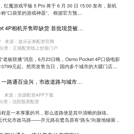
息，红魔游戏平板 5 Pro 将于 6 月 30 日 15:00 发布，新机
“口袋里的游戏神器”。 根据官方预....
创业板指
3563.12
1%
47.56
1.35%
华融配资 大疆Pocket 4P相机开售即缺货 首批现货被加价500元
2
来源：途乐证券配资官网
分类：
正规配资线上炒股门户
老板联播”消息，6月23日晚，Osmo Pocket 4P口袋电影
799元起。然而发售当日，国内多个城市的大疆门店....
股票king 百年市政 | 一路通百业兴，市政道路与城市同频共振
来源：浩源配资APP下载
分类：
沈阳股票配资
历程是一本厚重的书，那么道路便是其中清晰的脉络。
条近代化市政马路——开元路在鹭岛原有“路头”向腹地铺展，
.