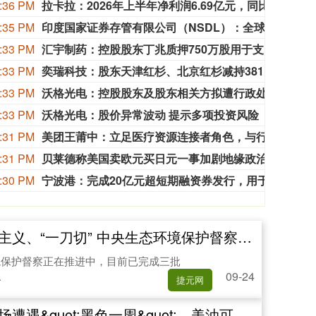
:36 PM
拉卡拉：2026年上半年净利润6.69亿元，同比增长191.67%
拉卡拉
:35 PM
印度国家证券存管有限公司（NSDL）：全球基金在交易日前净买入价值46.6亿卢比的印度股票。
印度国
:33 PM
汇宇制药：控股股东丁兆质押750万股用于支持子公司经营
汇宇制
:33 PM
奕瑞科技：股东天津红杉、北京红杉减持381.86万股
奕瑞科
:33 PM
沃格光电：控股股东及股东相关方拟遭行政处罚
沃格
:33 PM
沃格光电：股价异常波动 提示多项投资风险
沃格光
:31 PM
美团王莆中：立足医疗资源连接者角色，与行业伙伴共建“15分钟医疗卫生服务圈”
8月7
:31 PM
贝莱德称美国卖欧元买日元一事加剧地缘政治风险
根据
:30 PM
宁波港：完成20亿元超短期融资券发行，用于偿还银行贷款
宁波港
、“一刀切” 中央生态环境保护督察切实为基层减负
境保护督察正在推进中，目前已完成三批
09-24
.
捷元网
quot;黑色一周&quot;，美油可能下探至55美元？！