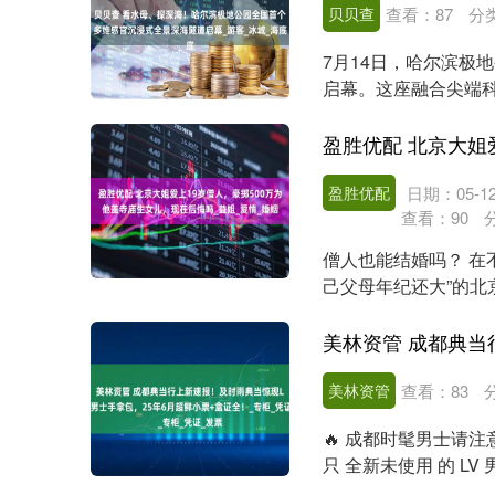
贝贝查
查看：
87
分
7月14日，哈尔滨极
启幕。这座融合尖端科
维感官体验，为盛....
盈胜优配
日期：05-1
查看：
90
僧人也能结婚吗？ 在
己父母年纪还大”的北
个游、闭个关....
美林资管
查看：
83
🔥 成都时髦男士请注
只 全新未使用 的 L
....