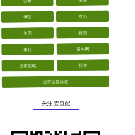
公布
深海
伊朗
成为
美国
特朗
银行
富牛网
股市策略
投资
全部话题标签
关注 查查配